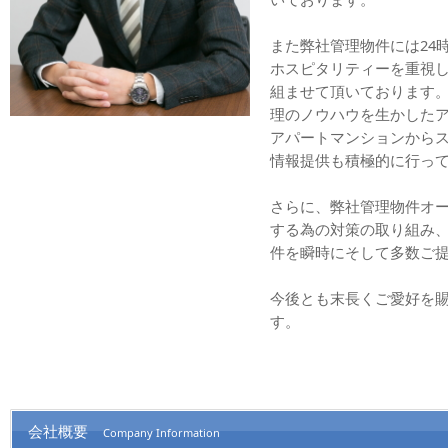
また弊社管理物件には24
ホスピタリティーを重視
組ませて頂いております
理のノウハウを生かしたア
アパートマンションから
情報提供も積極的に行っ
さらに、弊社管理物件オ
する為の対策の取り組み
件を瞬時にそして多数ご
今後とも末長くご愛好を
す。
会社概要
Company Information