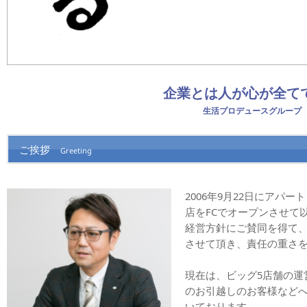
企業とは人が心が全て
生活プロデュースグループ
ご挨拶
Greeting
2006年9月22日にアパ
店をFCでオープンさせて
経営方針にご賛同を得て、オ
させて頂き、責任の重さ
現在は、ビッグ5店舗の運
のお引越しのお客様など
いております。